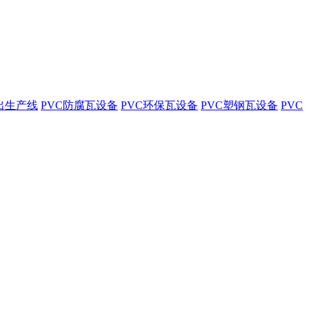
出生产线
PVC防腐瓦设备
PVC环保瓦设备
PVC塑钢瓦设备
PVC