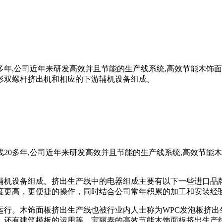
多年,公司近年来研发高效并且节能的生产线系统,高效节能木饰
形双螺杆挤出机和相应的下游辅机设备组成。
20多年,公司近年来研发高效并且节能的生产线系统,高效节能
辅机设备组成。挤出生产线中的电器组成主要有以下一些进口品牌
度更高，更便捷的操作，同时结合公司常年积累的加工和安装经验
运行。木饰面板挤出生产线也被行业内人士称为WPC发泡板挤出
，还有建筑模板的运用等。宝丽泰的高效节能木饰面板挤出生产