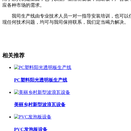
应各种市场的需求。
我司生产线由专业技术人员一对一指导安装培训，也可以
现任何技术问题，均可与我司保持联系，我们定当竭力解决。
相关推荐
PC塑料阳光透明板生产线
美丽乡村新型波浪瓦设备
PVC发泡板设备