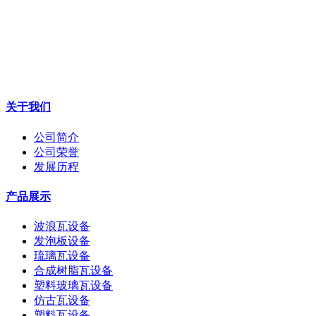
关于我们
公司简介
公司荣誉
发展历程
产品展示
波浪瓦设备
发泡板设备
琉璃瓦设备
合成树脂瓦设备
塑料玻璃瓦设备
仿古瓦设备
塑料瓦设备