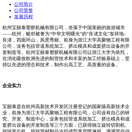
公司简介
公司荣誉
发展历程
杭州宝丽泰塑胶机械有限公司，坐落于中国美丽的旅游城市
——杭州，毗邻被誊为“中华文明曙光”的“良渚文化”发祥地-
良渚，四面环山，风景秀丽。前身为浙江大学高聚物工程有限
公司，业务包括管道系统加工、挤出模具和成套挤出设备的开
发制造等。杭州宝丽泰塑胶机械有限公司以浙江大学为依托，
在消化吸收欧洲先进的制管技术和丰富的加工经验基础上，坚
持以先进的理念和技术，制作出高工艺、高质量的设备。
企业实力
宝丽泰是在杭州高新技术开发区注册登记的国家级高新技术企
业，前身为浙江大学高聚物工程有限公司，公司设有自己的研
究、开发、制造中心，业务包括管道系统加工、挤出模具和成
套挤出设备的开发制造等三个方面，已获得独立旋转切割机、
旋转牵引机、旋转管材制品冷却成型真空喷淋箱、滴灌管自动