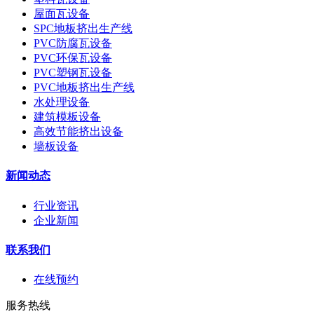
屋面瓦设备
SPC地板挤出生产线
PVC防腐瓦设备
PVC环保瓦设备
PVC塑钢瓦设备
PVC地板挤出生产线
水处理设备
建筑模板设备
高效节能挤出设备
墙板设备
新闻动态
行业资讯
企业新闻
联系我们
在线预约
服务热线