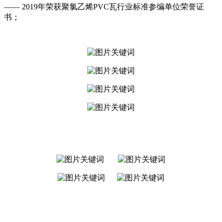
—— 2019年荣获聚氯乙烯PVC瓦行业标准参编单位荣誉证
书；