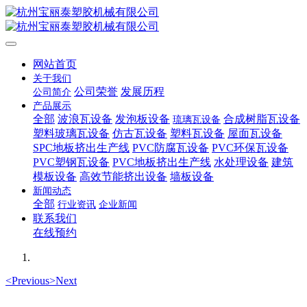
网站首页
关于我们
公司荣誉
发展历程
公司简介
产品展示
全部
波浪瓦设备
发泡板设备
合成树脂瓦设备
琉璃瓦设备
塑料玻璃瓦设备
仿古瓦设备
塑料瓦设备
屋面瓦设备
SPC地板挤出生产线
PVC防腐瓦设备
PVC环保瓦设备
PVC塑钢瓦设备
PVC地板挤出生产线
水处理设备
建筑
模板设备
高效节能挤出设备
墙板设备
新闻动态
全部
行业资讯
企业新闻
联系我们
在线预约
<
Previous
>
Next