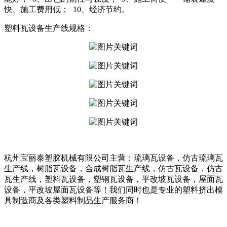
快、施工费用低； 10、经济节约。
塑料瓦设备生产线规格：
杭州宝丽泰塑胶机械有限公司主营：琉璃瓦设备，仿古琉璃瓦
生产线，树脂瓦设备，合成树脂瓦生产线，仿古瓦设备，仿古
瓦生产线，塑料瓦设备，塑钢瓦设备，平改坡瓦设备，屋面瓦
设备，平改坡屋面瓦设备等！我们同时也是专业的塑料挤出模
具制造商及各类塑料制品生产服务商！