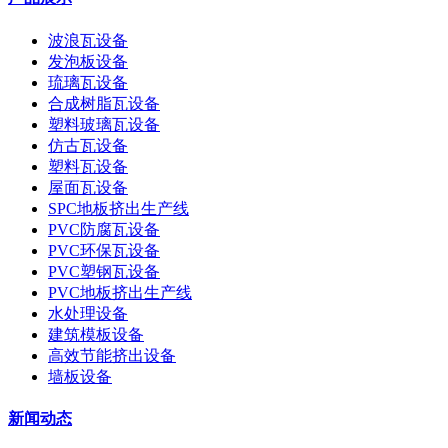
波浪瓦设备
发泡板设备
琉璃瓦设备
合成树脂瓦设备
塑料玻璃瓦设备
仿古瓦设备
塑料瓦设备
屋面瓦设备
SPC地板挤出生产线
PVC防腐瓦设备
PVC环保瓦设备
PVC塑钢瓦设备
PVC地板挤出生产线
水处理设备
建筑模板设备
高效节能挤出设备
墙板设备
新闻动态