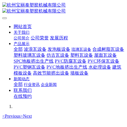
网站首页
关于我们
公司荣誉
发展历程
公司简介
产品展示
全部
波浪瓦设备
发泡板设备
合成树脂瓦设备
琉璃瓦设备
塑料玻璃瓦设备
仿古瓦设备
塑料瓦设备
屋面瓦设备
SPC地板挤出生产线
PVC防腐瓦设备
PVC环保瓦设备
PVC塑钢瓦设备
PVC地板挤出生产线
水处理设备
建筑
模板设备
高效节能挤出设备
墙板设备
新闻动态
全部
行业资讯
企业新闻
联系我们
在线预约
<
Previous
>
Next