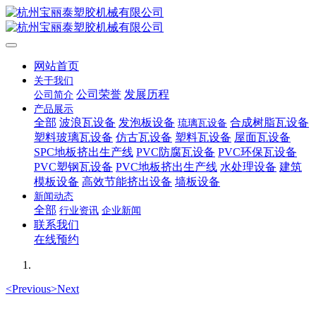
网站首页
关于我们
公司荣誉
发展历程
公司简介
产品展示
全部
波浪瓦设备
发泡板设备
合成树脂瓦设备
琉璃瓦设备
塑料玻璃瓦设备
仿古瓦设备
塑料瓦设备
屋面瓦设备
SPC地板挤出生产线
PVC防腐瓦设备
PVC环保瓦设备
PVC塑钢瓦设备
PVC地板挤出生产线
水处理设备
建筑
模板设备
高效节能挤出设备
墙板设备
新闻动态
全部
行业资讯
企业新闻
联系我们
在线预约
<
Previous
>
Next